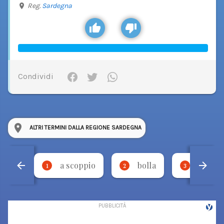
Reg.
Sardegna
Condividi
ALTRI TERMINI DALLA REGIONE SARDEGNA
a scoppio
bolla
udda
1
2
3