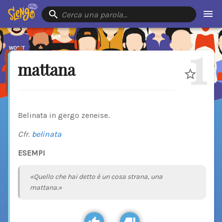
Cerca una parola…
1
mattana
Belinata in gergo zeneise.
Cfr.
belinata
ESEMPI
«Quello che hai detto è un cosa strana, una
mattana.»