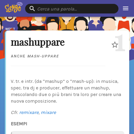
Cerca una parola…
1
mashuppare
ANCHE
MASH-UPPARE
V. tr. e intr. (da “mashup” o “mash-up): in musica,
spec. tra dj e producer, effettuare un mashup,
mescolando due o più brani tra loro per creare una
nuova composizione.
Cfr.
remixare
,
mixare
ESEMPI