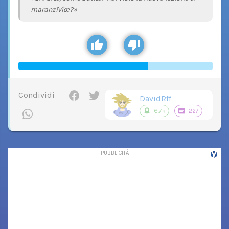
maranzïvîœ?»
Condividi
DavidRff
6.7k
227