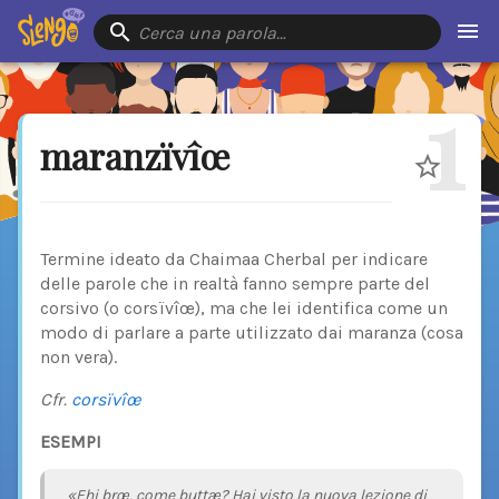
Cerca una parola…
1
maranzïvîœ
Termine ideato da Chaimaa Cherbal per indicare
delle parole che in realtà fanno sempre parte del
corsivo (o corsïvîœ), ma che lei identifica come un
modo di parlare a parte utilizzato dai maranza (cosa
non vera).
Cfr.
corsïvîœ
ESEMPI
«Ehi brœ, come buttæ? Hai visto la nuova lezione di