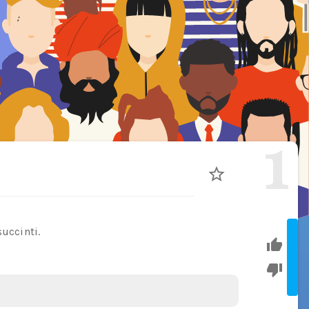
1
succinti.