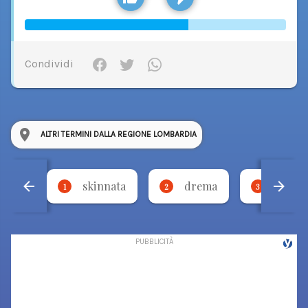
Condividi
ALTRI TERMINI DALLA REGIONE LOMBARDIA
skinnata
drema
torci
1
2
3