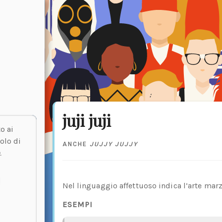
juji juji
o ai
olo di
ANCHE
JUJJY JUJJY
o
.
Nel linguaggio affettuoso indica l’arte marzi
ESEMPI