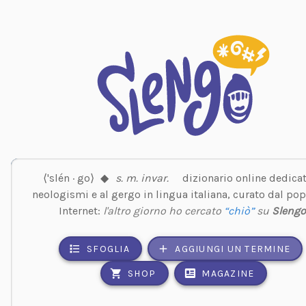
⟨'slén · go⟩
◆
s. m. invar.
dizionario online dedicat
neologismi e al gergo in lingua italiana, curato dal pop
Internet:
l'altro giorno ho cercato
“chiò”
su
Sleng
SFOGLIA
AGGIUNGI UN TERMINE
SHOP
MAGAZINE