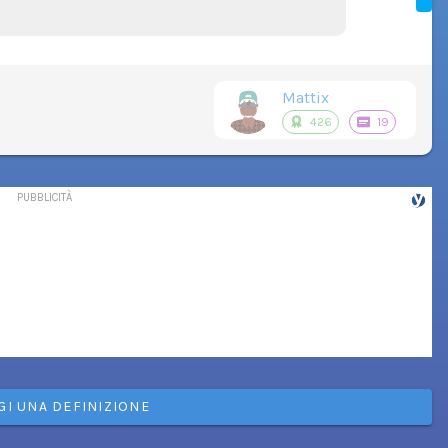
Mattix
426
19
GI UNA DEFINIZIONE