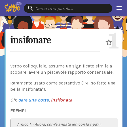
Cerca una parola…
1
insifonare
Verbo colloquiale, assume un significato simile a
scopare, avere un piacevole rapporto consensuale.
Raramente usato come sostantivo ("Mi so fatto una
bella insifonata").
Cfr.
dare una botta
,
insifonata
ESEMPI
Amico 1: «Allora, com'è andata ieri con la tipa?»