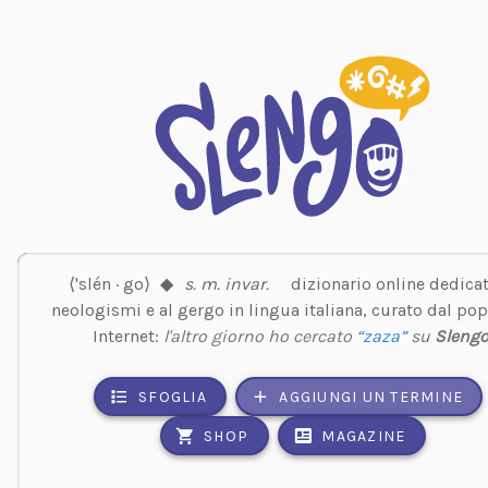
⟨'slén · go⟩
◆
s. m. invar.
dizionario online dedicat
neologismi e al gergo in lingua italiana, curato dal pop
Internet:
l'altro giorno ho cercato
“zaza”
su
Sleng
SFOGLIA
AGGIUNGI UN TERMINE
SHOP
MAGAZINE