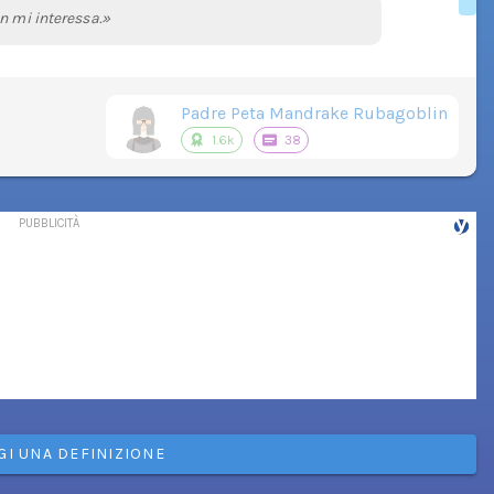
n mi interessa.»
Padre Peta Mandrake Rubagoblin
1.6k
38
GI UNA DEFINIZIONE