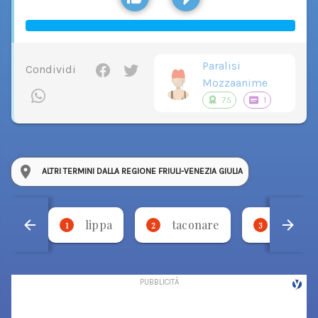
Paralisi
Condividi
Mozzaanime
75
1
ALTRI TERMINI DALLA REGIONE FRIULI-VENEZIA GIULIA
lippa
taconare
necca
1
2
3