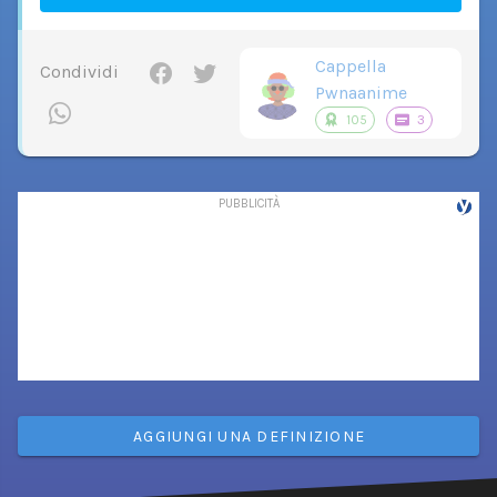
Cappella
Condividi
Pwnaanime
105
3
AGGIUNGI UNA DEFINIZIONE