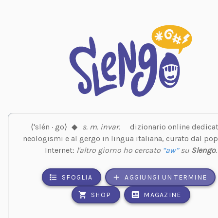
⟨'slén · go⟩
◆
s. m. invar.
dizionario online dedicat
neologismi e al gergo in lingua italiana, curato dal pop
Internet:
l'altro giorno ho cercato
“aw”
su
Slengo
.
SFOGLIA
AGGIUNGI UN TERMINE
SHOP
MAGAZINE