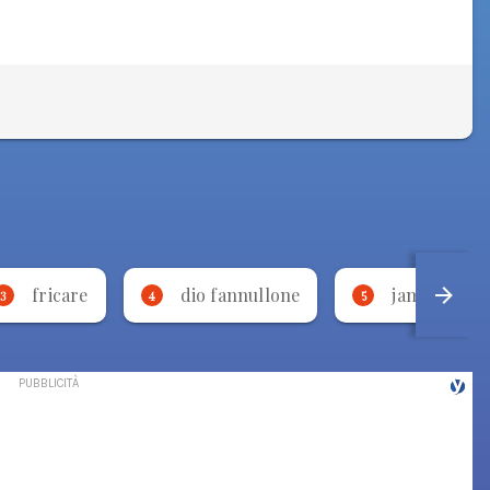
fricare
dio fannullone
jamu
3
4
5