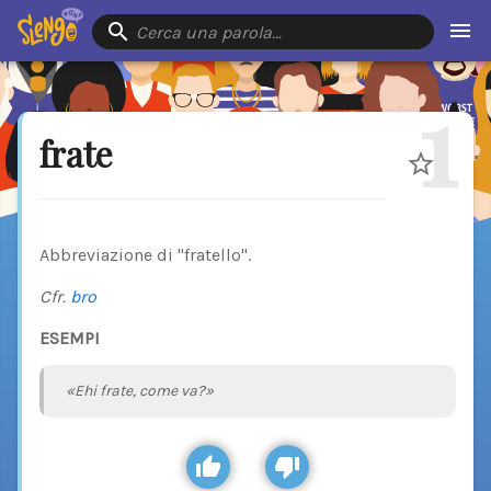
Cerca una parola…
1
frate
Abbreviazione di "fratello".
Cfr.
bro
ESEMPI
«Ehi frate, come va?»