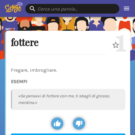
Cerca una parola…
1
fottere
Fregare, imbrogliare.
ESEMPI
«Se pensavi di fottere con me, ti sbagli di grosso,
merdina.»