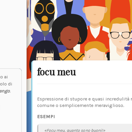
focu meu
o ai
olo di
engo
.
Espressione di stupore e quasi incredulità r
comune o semplicemente meraviglioso.
ESEMPI
«Focu meu, quanto sono buoni!»