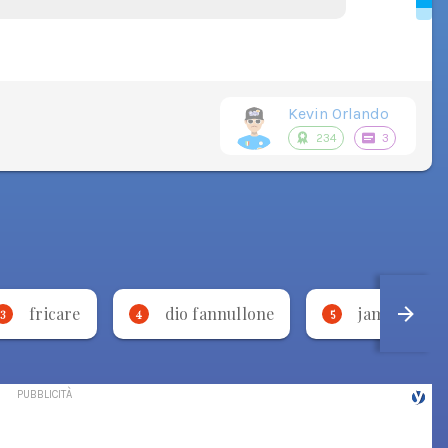
Kevin Orlando
234
3
fricare
dio fannullone
jamu
3
4
5