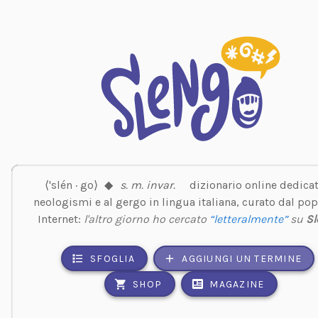
⟨'slén · go⟩
◆
s. m. invar.
dizionario online dedicat
neologismi e al gergo in lingua italiana, curato dal pop
Internet:
l'altro giorno ho cercato
“letteralmente”
su
Sl
SFOGLIA
AGGIUNGI UN TERMINE
SHOP
MAGAZINE