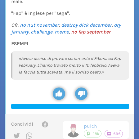
reale.
"Fap" è inglese per "sega".
Cfr.
no nut november
,
destroy dick december
,
dry
january
,
challenge
,
meme
,
no fap september
ESEMPI
«Aveva deciso di provare seriamente il Fibonacci Fap
February. L'hanno trovato morto il 10 febbraio. Aveva
la faccia tutta scavata, ma il sorriso beato.»
Condividi
pulch
28k
696