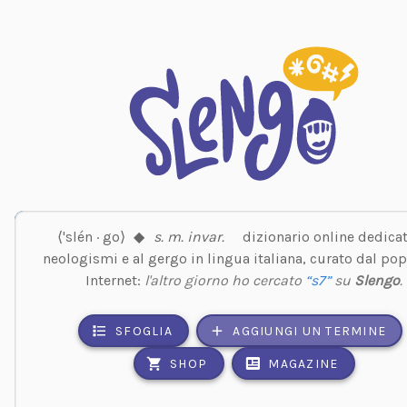
⟨'slén · go⟩
◆
s. m. invar.
dizionario online dedicat
neologismi e al gergo in lingua italiana, curato dal pop
Internet:
l'altro giorno ho cercato
“s7”
su
Slengo
.
SFOGLIA
AGGIUNGI UN TERMINE
SHOP
MAGAZINE