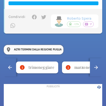
Condividi
Roberto Spera
-1.7k
17
ALTRI TERMINI DALLA REGIONE PUGLIA
trimoneggiare
marzone
1
2
3