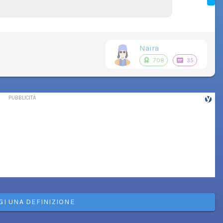
Naira
708
35
GI UNA DEFINIZIONE