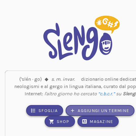
⟨'slén · go⟩
◆
s. m. invar.
dizionario online dedicat
neologismi e al gergo in lingua italiana, curato dal pop
Internet:
l'altro giorno ho cercato
“c.b.c.r.”
su
Sleng
SFOGLIA
AGGIUNGI UN TERMINE
SHOP
MAGAZINE