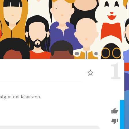
1
algici del fascismo.