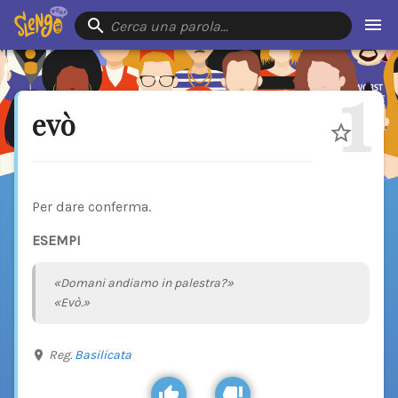
Cerca una parola…
1
evò
Per dare conferma.
ESEMPI
«Domani andiamo in palestra?»
«Evò.»
Reg.
Basilicata