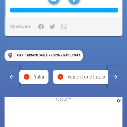
Condividi
ALTRI TERMINI DALLA REGIONE BASILICATA
'mbà
come il due luglio
1
2
3