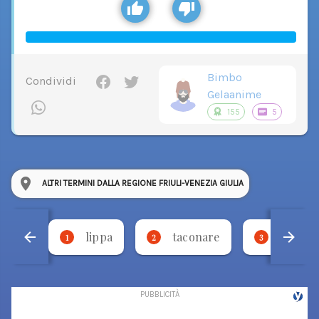
Bimbo
Condividi
Gelaanime
155
5
ALTRI TERMINI DALLA REGIONE FRIULI-VENEZIA GIULIA
lippa
taconare
necca
1
2
3