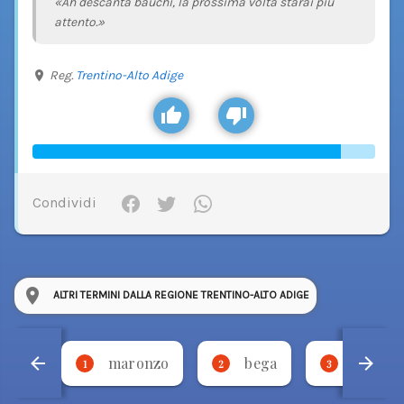
«Ah descanta baùchi, la prossima volta starai più
attento.»
Reg.
Trentino-Alto Adige
Condividi
ALTRI TERMINI DALLA REGIONE TRENTINO-ALTO ADIGE
maronzo
bega
rabbar
1
2
3