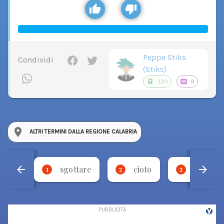
Peppe Stiks
Condividi
(Stiks)
320
9
ALTRI TERMINI DALLA REGIONE CALABRIA
sgottare
cioto
fricare
1
2
3