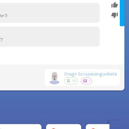
o!")
")
Drago Sciupasanguebeta
75
1