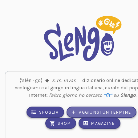
⟨'slén · go⟩
◆
s. m. invar.
dizionario online dedicat
neologismi e al gergo in lingua italiana, curato dal pop
Internet:
l'altro giorno ho cercato
“fit”
su
Slengo
.
SFOGLIA
AGGIUNGI UN TERMINE
SHOP
MAGAZINE