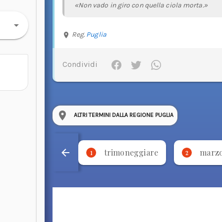
«Non vado in giro con quella ciola morta.»
Reg.
Puglia
Condividi
ALTRI TERMINI DALLA REGIONE PUGLIA
trimoneggiare
marz
1
2