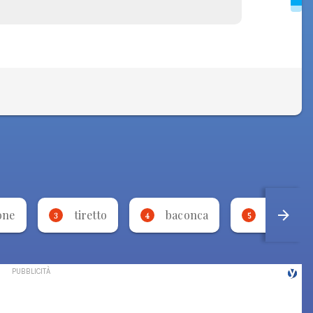
one
tiretto
baconca
rimmato
3
4
5