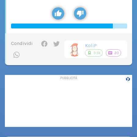
Condividi
KoliP
3.5k
20