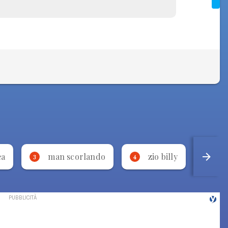
ea
man scorlando
zio billy
p
3
4
5