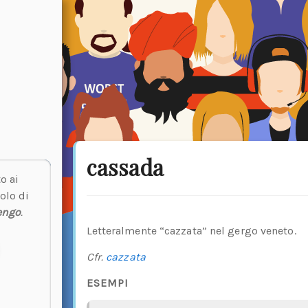
cassada
o ai
olo di
engo
.
Letteralmente “cazzata” nel gergo veneto.
Cfr.
cazzata
ESEMPI