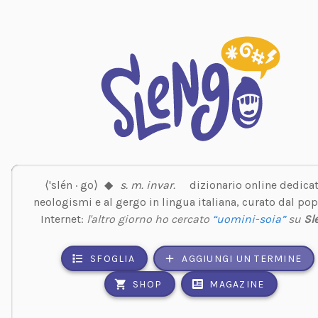
⟨'slén · go⟩
◆
s. m. invar.
dizionario online dedicat
neologismi e al gergo in lingua italiana, curato dal pop
Internet:
l'altro giorno ho cercato
“uomini-soia”
su
Sl
SFOGLIA
AGGIUNGI UN TERMINE
SHOP
MAGAZINE