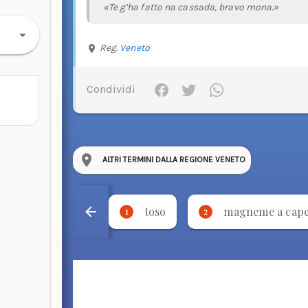
«Te g’ha fatto na cassada, bravo mona.»
Reg.
Veneto
Condividi
ALTRI TERMINI DALLA REGIONE VENETO
toso
magneme a cap
1
2