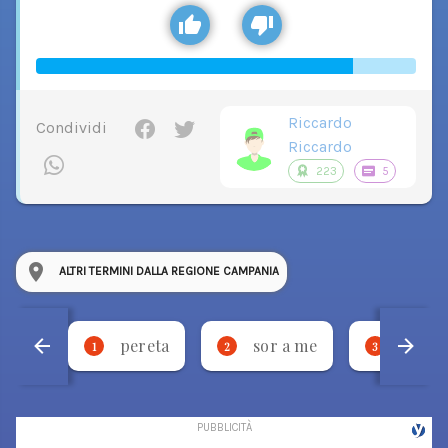
Riccardo
Condividi
Riccardo
223
5
ALTRI TERMINI DALLA REGIONE CAMPANIA
pereta
sor a me
stevm
1
2
3