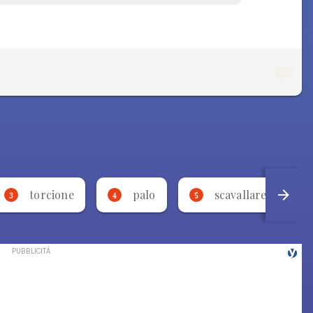
torcione
palo
scavallare
3
4
5
6