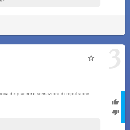
a!»
3
voca dispiacere e sensazioni di repulsione