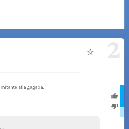
2
omitante alla gagada.