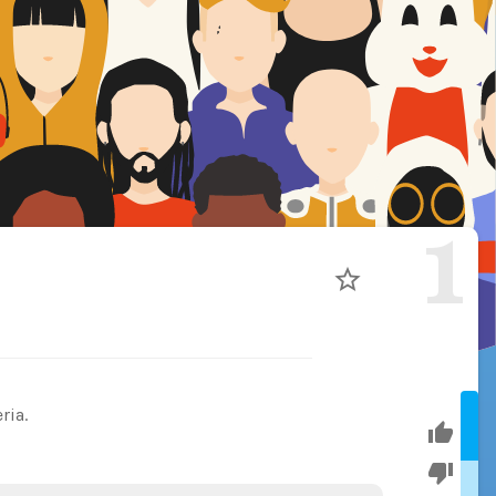
1
ria.