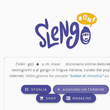
⟨'slén · go⟩
◆
s. m. invar.
dizionario online dedicat
neologismi e al gergo in lingua italiana, curato dal pop
Internet:
l'altro giorno ho cercato
“babbo di minchia”
su
SFOGLIA
AGGIUNGI UN TERMINE
SHOP
MAGAZINE