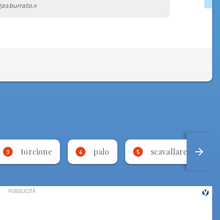
gasburrato.»
torcione
palo
scavallare
3
4
5
6