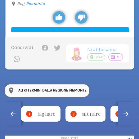
Reg.
Piemonte
Condividi
Niubbosama
2.4k
91
ALTRI TERMINI DALLA REGIONE PIEMONTE
tagliare
sifonare
bese
1
2
3