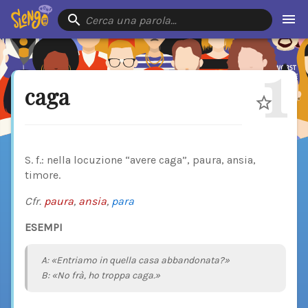
Cerca una parola…
1
caga
S. f.: nella locuzione “avere caga”, paura, ansia,
timore.
Cfr.
paura
,
ansia
,
para
ESEMPI
A: «Entriamo in quella casa abbandonata?»
B: «No frà, ho troppa caga.»