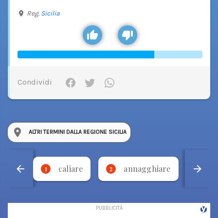
Reg.
Sicilia
Condividi
ALTRI TERMINI DALLA REGIONE SICILIA
caliare
annagghiare
'
1
2
3