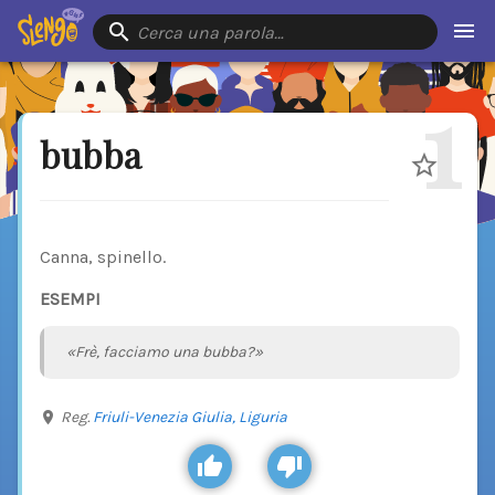
Cerca una parola…
1
bubba
Canna, spinello.
ESEMPI
«Frè, facciamo una bubba?»
Reg.
Friuli-Venezia Giulia,
Liguria