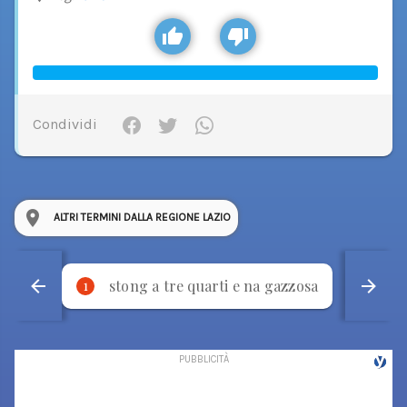
Condividi
ALTRI TERMINI DALLA REGIONE LAZIO
stong a tre quarti e na gazzosa
p
1
2