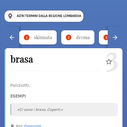
ALTRI TERMINI DALLA REGIONE LOMBARDIA
skinnata
drema
torci
1
2
3
3
brasa
Poliziotti.
ESEMPI
«Ci sono i brasa. Coperti.»
Reg.
Piemonte