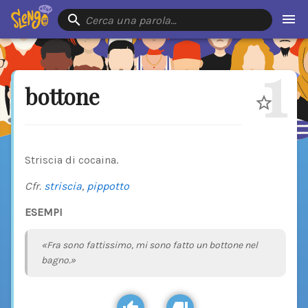
Cerca una parola…
1
bottone
Striscia di cocaina.
Cfr.
striscia
,
pippotto
ESEMPI
«Fra sono fattissimo, mi sono fatto un bottone nel
bagno.»