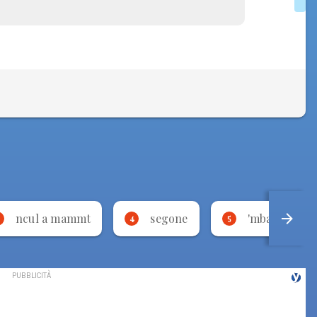
ncul a mammt
segone
'mbalsamà
4
5