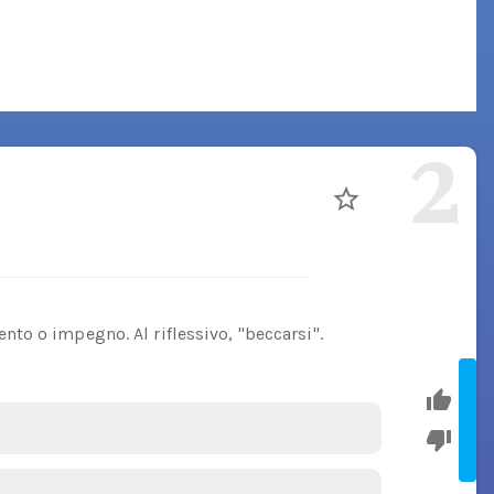
2
to o impegno. Al riflessivo, "beccarsi".