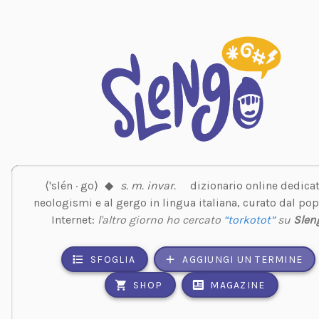
⟨'slén · go⟩
◆
s. m. invar.
dizionario online dedicat
neologismi e al gergo in lingua italiana, curato dal pop
Internet:
l'altro giorno ho cercato
“torkotot”
su
Slen
SFOGLIA
AGGIUNGI UN TERMINE
SHOP
MAGAZINE