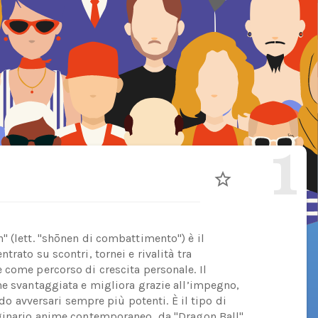
1
" (lett. "shōnen di combattimento") è il
rato su scontri, tornei e rivalità tra
 come percorso di crescita personale. Il
ne svantaggiata e migliora grazie all’impegno,
ndo avversari sempre più potenti. È il tipo di
aginario anime contemporaneo, da "Dragon Ball"