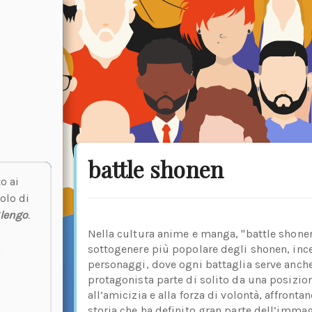
battle shonen
o ai
olo di
lengo
.
Nella cultura anime e manga, "battle shonen
sottogenere più popolare degli shonen, incent
personaggi, dove ogni battaglia serve anche
protagonista parte di solito da una posizio
all’amicizia e alla forza di volontà, affronta
storia che ha definito gran parte dell’imm