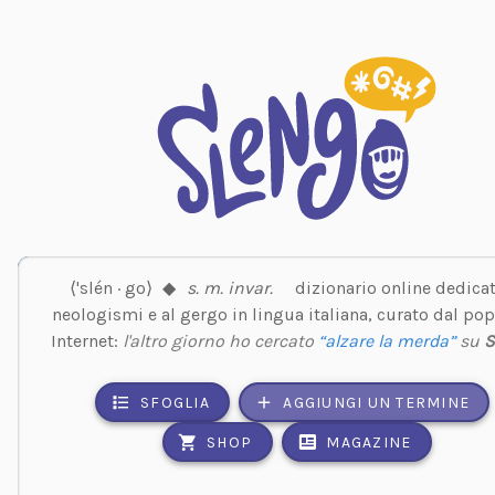
⟨'slén · go⟩
◆
s. m. invar.
dizionario online dedicat
neologismi e al gergo in lingua italiana, curato dal pop
Internet:
l'altro giorno ho cercato
“alzare la merda”
su
S
SFOGLIA
AGGIUNGI UN TERMINE
SHOP
MAGAZINE