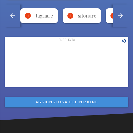
tagliare
sifonare
bese
1
2
3
AGGIUNGI UNA DEFINIZIONE