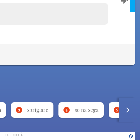
a
sbrigiare
so na sega
borda
3
4
5