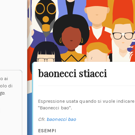
baonecci stiacci
o ai
olo di
go
.
Espressione usata quando si vuole indicare
"Baonecci bao".
Cfr.
baonecci bao
ESEMPI