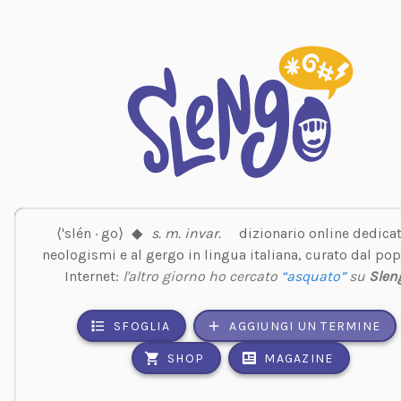
⟨'slén · go⟩
◆
s. m. invar.
dizionario online dedicat
neologismi e al gergo in lingua italiana, curato dal pop
Internet:
l'altro giorno ho cercato
“asquato”
su
Slen
SFOGLIA
AGGIUNGI UN TERMINE
SHOP
MAGAZINE