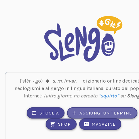
⟨'slén · go⟩
◆
s. m. invar.
dizionario online dedicat
neologismi e al gergo in lingua italiana, curato dal pop
Internet:
l'altro giorno ho cercato
“squirto”
su
Slen
SFOGLIA
AGGIUNGI UN TERMINE
SHOP
MAGAZINE