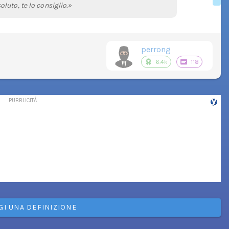
luto, te lo consiglio.»
perrong
6.4k
118
GI UNA DEFINIZIONE