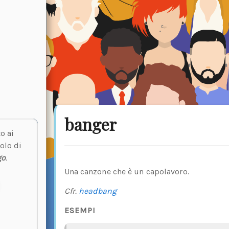
banger
o ai
olo di
go
.
Una canzone che è un capolavoro.
Cfr.
headbang
ESEMPI