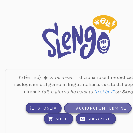
⟨'slén · go⟩
◆
s. m. invar.
dizionario online dedicat
neologismi e al gergo in lingua italiana, curato dal pop
Internet:
l'altro giorno ho cercato
“a si biri”
su
Slen
SFOGLIA
AGGIUNGI UN TERMINE
SHOP
MAGAZINE