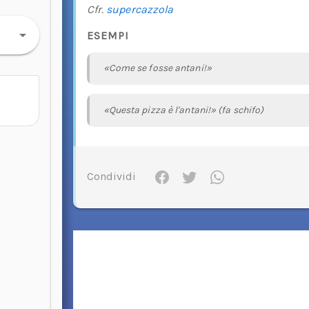
Cfr.
supercazzola
ESEMPI
«Come se fosse antani!»
«Questa pizza è l'antani!» (fa schifo)
Condividi