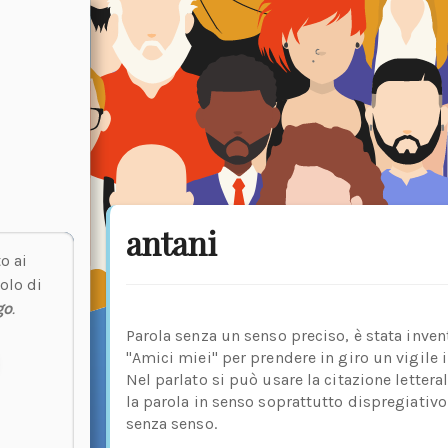
antani
o ai
olo di
go
.
Parola senza un senso preciso, è stata inven
"Amici miei" per prendere in giro un vigile
Nel parlato si può usare la citazione letter
la parola in senso soprattutto dispregiativo
senza senso.