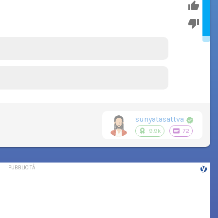
sunyatasattva
9.9k
72