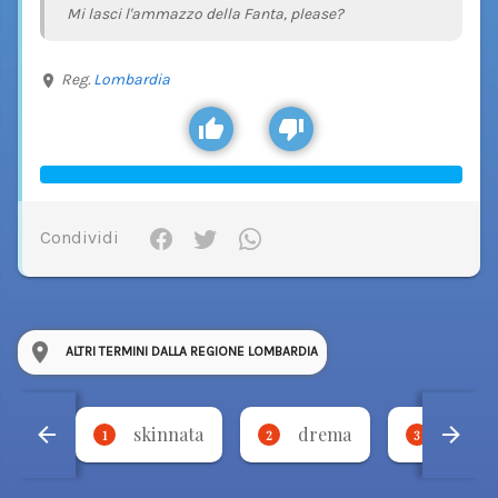
Mi lasci l'ammazzo della Fanta, please?
Reg.
Lombardia
Condividi
ALTRI TERMINI DALLA REGIONE LOMBARDIA
skinnata
drema
torci
1
2
3