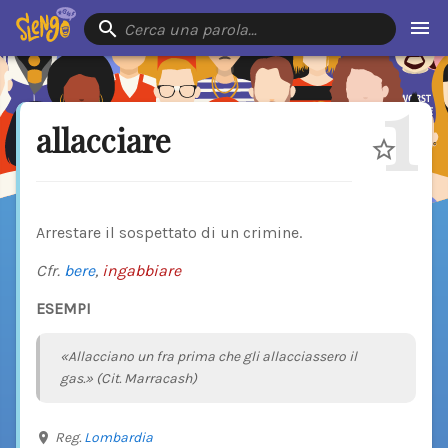
Cerca una parola…
1
allacciare
Arrestare il sospettato di un crimine.
Cfr.
bere
,
ingabbiare
ESEMPI
«Allacciano un fra prima che gli allacciassero il
gas.» (Cit. Marracash)
Reg.
Lombardia