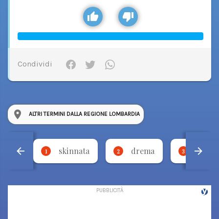
Condividi
ALTRI TERMINI DALLA REGIONE LOMBARDIA
skinnata
drema
torci
1
2
3