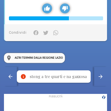
Condividi
ALTRI TERMINI DALLA REGIONE LAZIO
stong a tre quarti e na gazzosa
p
1
2