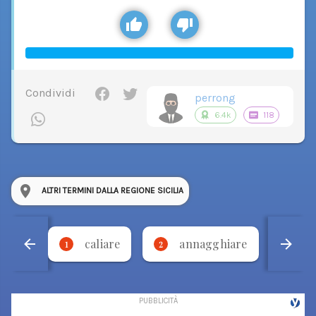
Condividi
perrong
6.4k
118
ALTRI TERMINI DALLA REGIONE SICILIA
caliare
annagghiare
'
1
2
3