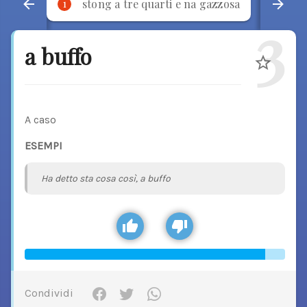
stong a tre quarti e na gazzosa
p
1
2
3
a buffo
A caso
ESEMPI
Ha detto sta cosa così, a buffo
Condividi