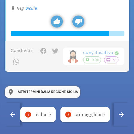
Reg.
Sicilia
Condividi
sunyatasattva
9.9k
72
ALTRI TERMINI DALLA REGIONE SICILIA
caliare
annagghiare
'
1
2
3