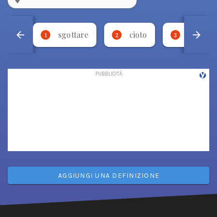
sgottare
cioto
fricare
1
2
3
AGGIUNGI UNA DEFINIZIONE