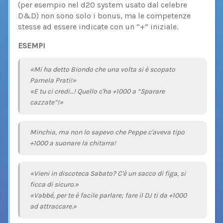
(per esempio nel d20 system usato dal celebre
D&D) non sono solo i bonus, ma le competenze
stesse ad essere indicate con un “+” iniziale.
ESEMPI
«Mi ha detto Biondo che una volta si è scopato
Pamela Prati!»
«E tu ci credi…! Quello c'ha +1000 a “Sparare
cazzate”!»
Minchia, ma non lo sapevo che Peppe c'aveva tipo
+1000 a suonare la chitarra!
«Vieni in discoteca Sabato? C'è un sacco di figa, si
ficca di sicuro.»
«Vabbé, per te è facile parlare; fare il DJ ti da +1000
ad attraccare.»