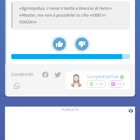
«Sgrimpidus, il nano ti batte a braccio di ferro.»
«Master, ma non è possibile! Io c'ho +1000 in
FORZA!!»
Condividi
sunyatasattva
9.9k
72