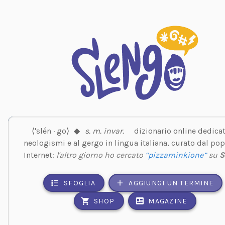
⟨'slén · go⟩
◆
s. m. invar.
dizionario online dedicat
neologismi e al gergo in lingua italiana, curato dal pop
Internet:
l'altro giorno ho cercato
“pizzaminkione”
su
S
SFOGLIA
AGGIUNGI UN TERMINE
SHOP
MAGAZINE