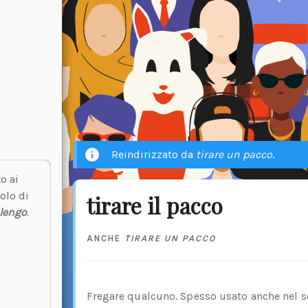
Reindirizzato da
tirare un pacco
.
o ai
olo di
tirare il pacco
lengo
.
ANCHE
TIRARE UN PACCO
Fregare qualcuno. Spesso usato anche nel s